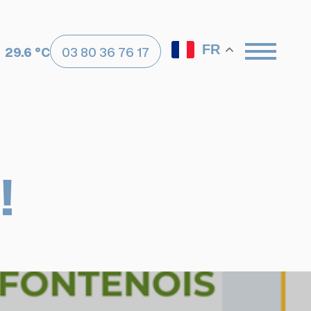
FR
29.6 °C
03 80 36 76 17
!