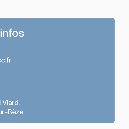
’infos
c.fr
 Viard,
ur-Bèze