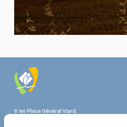
6 ter Place Général Viard,
21310, Mirebeau-sur-Bèze