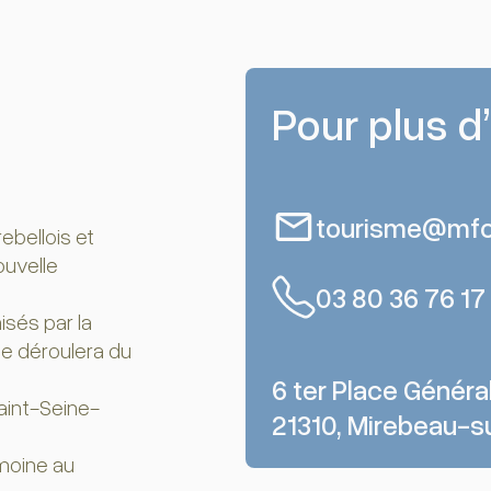
Pour plus d
tourisme@mfc
bellois et
ouvelle
03 80 36 76 17
sés par la
e déroulera du
6 ter Place Général
aint-Seine-
21310, Mirebeau-s
moine au