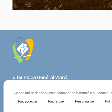
6 ter Place Général Viard,
21310, Mirebeau-sur-Bèze
Ce site utilise des cookies et vous donne le contrôle sur ceux qu
Tout accepter
Tout refuser
Personnaliser
Polit
Tous droits réservés | 2026 - Mirebellois et Fontenois, Un