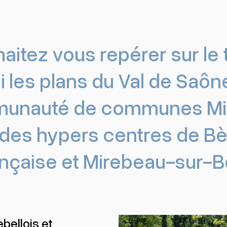
itez vous repérer sur le t
i les plans du Val de Saô
munauté de communes Mire
 des hypers centres de Bè
nçaise et Mirebeau-sur-
ebellois et