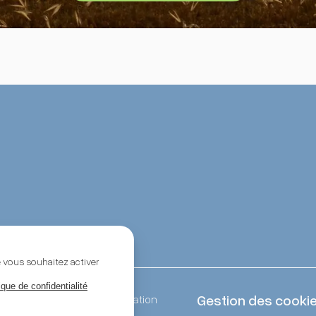
e vous souhaitez activer
ique de confidentialité
Gestion des cooki
e création
Akyos Communication