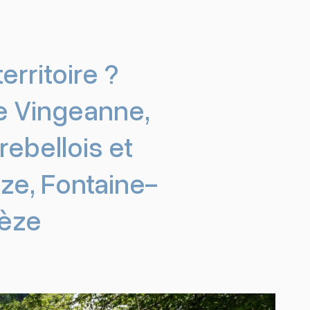
erritoire ?
ne Vingeanne,
bellois et
ze, Fontaine-
Bèze