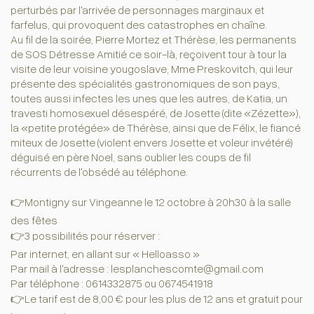
perturbés par l'arrivée de personnages marginaux et
farfelus, qui provoquent des catastrophes en chaîne.
Au fil de la soirée, Pierre Mortez et Thérèse, les permanents
de SOS Détresse Amitié ce soir-là, reçoivent tour à tour la
visite de leur voisine yougoslave, Mme Preskovitch, qui leur
présente des spécialités gastronomiques de son pays,
toutes aussi infectes les unes que les autres, de Katia, un
travesti homosexuel désespéré, de Josette (dite «Zézette»),
la «petite protégée» de Thérèse, ainsi que de Félix, le fiancé
miteux de Josette (violent envers Josette et voleur invétéré)
déguisé en père Noel, sans oublier les coups de fil
récurrents de l'obsédé au téléphone.
👉Montigny sur Vingeanne le 12 octobre à 20h30 à la salle
des fêtes
👉3 possibilités pour réserver :
Par internet, en allant sur « Helloasso »
Par mail à l'adresse : lesplanchescomte@gmail.com
Par téléphone : 0614332875 ou 0674541918
👉Le tarif est de 8,00 € pour les plus de 12 ans et gratuit pour