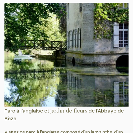
Parc à l’anglaise et
jardin de fleurs
de l’Abbaye de
Bèze
Visitez ce parc à l’anglaise composé d’un labyrinthe, d’un