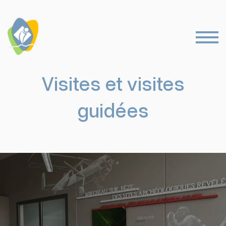
Visites et visites
guidées