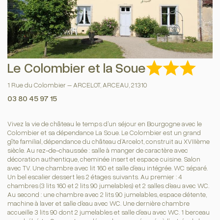
Le Colombier et la Soue
1 Rue du Colombier – ARCELOT, ARCEAU, 21310
03 80 45 97 15
Vivez la vie de château le temps d’un séjour en Bourgogne avec le
Colombier et sa dépendance La Soue. Le Colombier est un grand
gîte familial, dépendance du château d’Arcelot, construit au XVIIIème
siècle. Au rez-de-chaussée : salle à manger de caractère avec
décoration authentique, cheminée insert et espace cuisine. Salon
avec TV. Une chambre avec lit 160 et salle d’eau intégrée. WC séparé.
Un bel escalier dessert les 2 étages suivants. Au premier : 4
chambres (3 lits 160 et 2 lits 90 jumelables) et 2 salles d’eau avec WC.
Au second : une chambre avec 2 lits 90 jumelables, espace détente,
machine à laver et salle d’eau avec WC. Une dernière chambre
accueille 3 lits 90 dont 2 jumelables et salle d’eau avec WC. 1 berceau