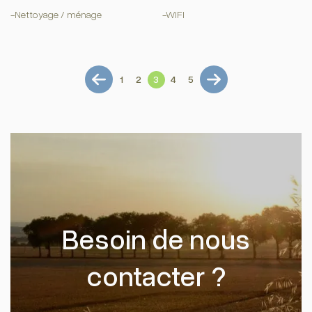
-Nettoyage / ménage
-WIFI
1
2
3
4
5
Besoin de nous
contacter ?