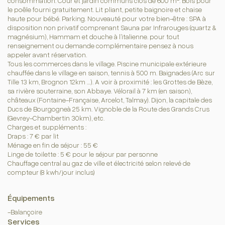
consommation. Cour et jardin communs clos de 600 m². Bois pour
le poêle fourni gratuitement. Lit pliant, petite baignoire et chaise
haute pour bébé. Parking. Nouveauté pour votre bien-être : SPA à
disposition non privatif comprenant Sauna par Infrarouges (quartz &
magnésium), Hammam et douche à l’italienne. pour tout
renseignement ou demande complémentaire pensez à nous
appeler avant réservation.
Tous les commerces dans le village. Piscine municipale extérieure
chauffée dans le village en saison, tennis à 500 m. Baignades (Arc sur
Tille 13 km, Brognon 12km …). A voir à proximité : les Grottes de Bèze,
sa rivière souterraine, son Abbaye. Vélorail à 7 km (en saison),
châteaux (Fontaine-Française, Arcelot, Talmay). Dijon, la capitale des
Ducs de Bourgogneà 25 km. Vignoble de la Route des Grands Crus
(Gevrey-Chambertin 30km), etc.
Charges et suppléments :
Draps : 7 € par lit
Ménage en fin de séjour : 55 €
Linge de toilette : 5 € pour le séjour par personne
Chauffage central au gaz de ville et électricité selon relevé de
compteur (8 kwh/jour inclus)
Équipements
-Balançoire
Services