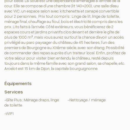
pour bébé. La Soue est une dépendance aménagée à l’entrée de la
cour. Elle se compose d’une chambre (lit 140×200), une salle d’eau
avec WC, un espace salon avec kitchenette et canapé convertible
pour 2 personnes. Prix tout compris : Linge de lit, linge de toilette,
ménage final, chauffage au fioul, bois et électricité compris dans les
prix. Lits faits à l’arrivée. Côté extérieurs, vous bénéficierez de 2
espaces cours et jardins privatifs clos devant et derrière le gîte de
plus de 1000 m², mais vous aurez surtout la chance d’avoir un accès
privilégié au parc paysager du château de 45 hectares, l’un des
premiers de Bourgogne au XIXème siècle, avec son étang. Possibilité
de commander des repas auprès d’un traiteur local. Enfin, profitez de
votre séjour pour visiter bien entendu le château, resté depuis
toujours dans la même famille avec son grand salon, sa chapelle, etc.
Arcelot est 15 km de Dijon, la capitale bourguignonne.
Équipements
Services
-Gîte Plus : Ménage draps, linge
-Nettoyage / ménage
de toilette
-WIFI